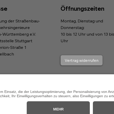
sse
Öffnungszeiten
gung der Straßenbau-
Montag, Dienstag und
kehrsingenieure
Donnerstag:
n-Württemberg e.V.
10 bis 12 Uhr und von 13 bi
sstelle Stuttgart
Uhr
erion-Straße 1
ellbach
Vertrag widerrufen