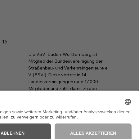
s 16
Die VSVI Baden-Württemberg ist
Mitglied der Bundesvereinigung der
Straßenbau- und Verkehrsingenieure e.
V. (BSVI). Diese vertritt in 14
Landesvereinigungen rund 17.000
Mitglieder und zählt damit zu den
größten Ingenieurverbänden in der
Bundesrepublik Deutschland.