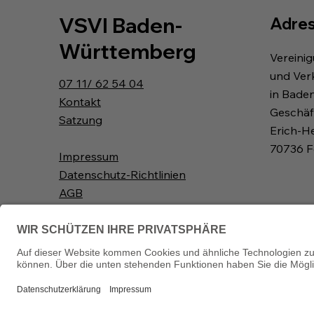
VSVI Baden-
Adre
Württemberg
Vereini
und Ver
07 11/ 62 54 04
in Bade
Kontakt
Geschäft
Satzung
Erich-H
70736 F
Impressum
Datenschutz-Richtlinien
AGB
Widerrufsbelehrung
Downloads