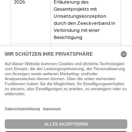
2026
Erläuterung des 
Gesamtprojekts mit 
Umsetzungskonzeption 
durch den Zweckverband in 
Verbindung mit einer 
Besichtigung
Fr., 20. 
Traditioneller 
November 
Jahresabschluss 
im Gasthof 
2026
„Eninger Hof“ in Eningen bei 
einem gemeinsamen 
Abendessen.