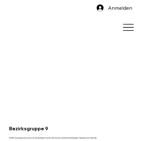
Anmelden
Bezirksgruppe 9
Die Bezirksgruppe erstreckt sich auf die Region Neckar-Alb mit den Landkreisen Reutlingen, Tübingen und Zollernalb.