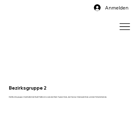
Anmelden
Bezirksgruppe 2
Die Bezirksgruppe 2 beinhaltet die Stadt Heilbronn sowie den Main-Tauber-Kreis, den Neckar-Odenwald-Kreis und den Hohenlohekreis.