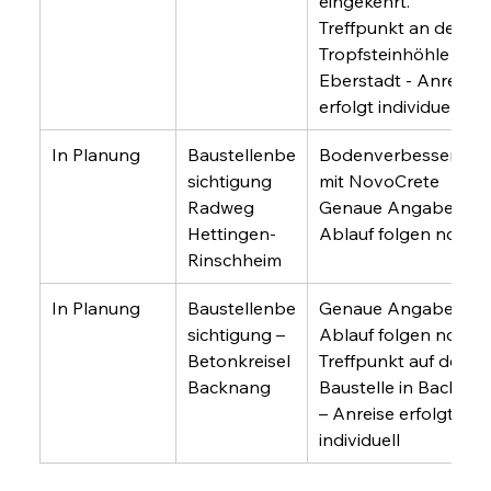
eingekehrt.
Treffpunkt an der 
Tropfsteinhöhle in 
Eberstadt - Anreise 
erfolgt individuell
In Planung
Baustellenbe
Bodenverbesserung
sichtigung 
mit NovoCrete
Radweg 
Genaue Angaben zu
Hettingen-
Ablauf folgen noch
Rinschheim
In Planung
Baustellenbe
Genaue Angaben zu
sichtigung – 
Ablauf folgen noch
Betonkreisel 
Treffpunkt auf der 
Backnang
Baustelle in Backnan
– Anreise erfolgt 
individuell