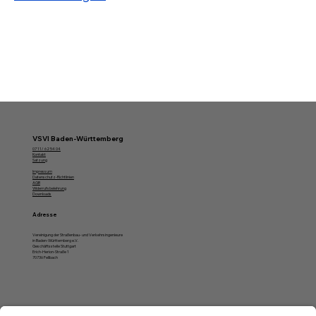
VSVI Baden-Württemberg
07 11/ 62 54 04
Kontakt
Satzung
Impressum
Datenschutz-Richtlinien
AGB
Widerrufsbelehrung
Downloads
Adresse
Vereinigung der Straßenbau- und Verkehrsingenieure
in Baden-Württemberg e.V.
Geschäftsstelle Stuttgart
Erich-Herion-Straße 1
70736 Fellbach