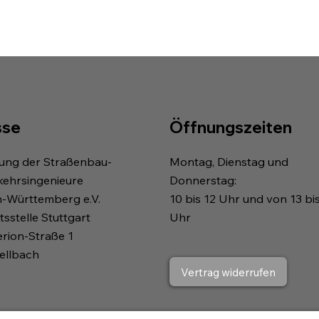
sse
Öffnungszeiten
gung der Straßenbau-
Montag, Dienstag und
kehrsingenieure
Donnerstag:
n-Württemberg e.V.
10 bis 12 Uhr und von 13 bi
sstelle Stuttgart
Uhr
erion-Straße 1
ellbach
Vertrag widerrufen