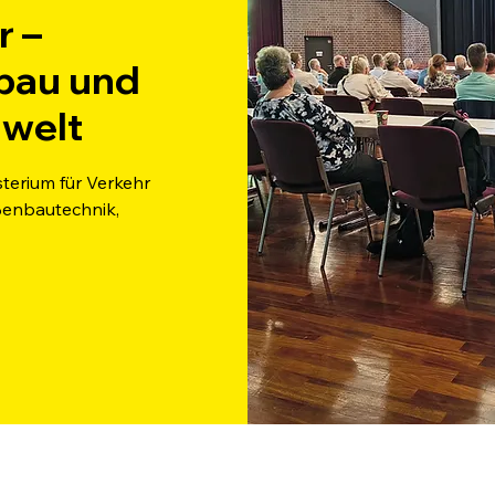
r –
nbau und
lwelt
sterium für Verkehr
ßenbautechnik,