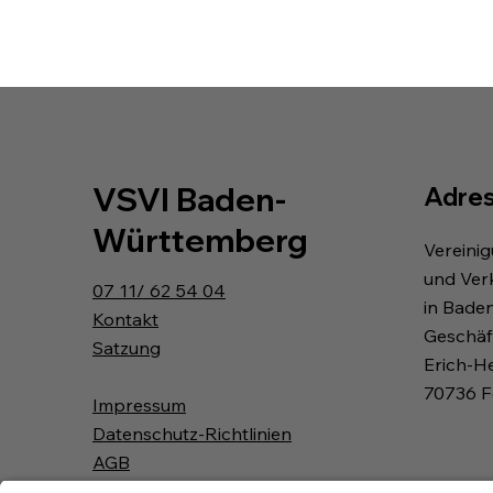
VSVI Baden-
Adre
Württemberg
Vereini
und Ver
07 11/ 62 54 04
in Bade
Kontakt
Geschäft
Satzung
Erich-H
70736 F
Impressum
Datenschutz-Richtlinien
AGB
Widerrufsbelehrung