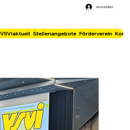
Anmelden
VSVIaktuell
Stellenangebote
Förderverein
Konta