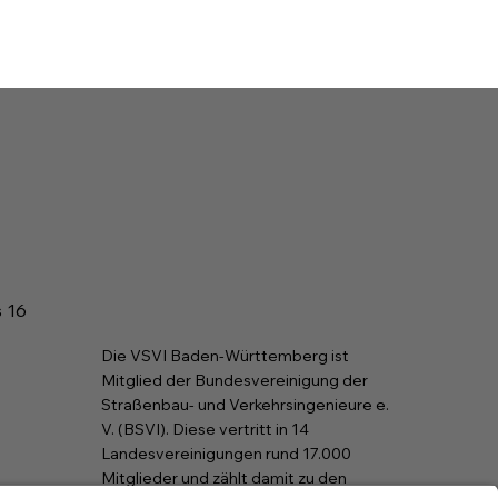
s 16
Die VSVI Baden-Württemberg ist
Mitglied der Bundesvereinigung der
Straßenbau- und Verkehrsingenieure e.
V. (BSVI). Diese vertritt in 14
Landesvereinigungen rund 17.000
Mitglieder und zählt damit zu den