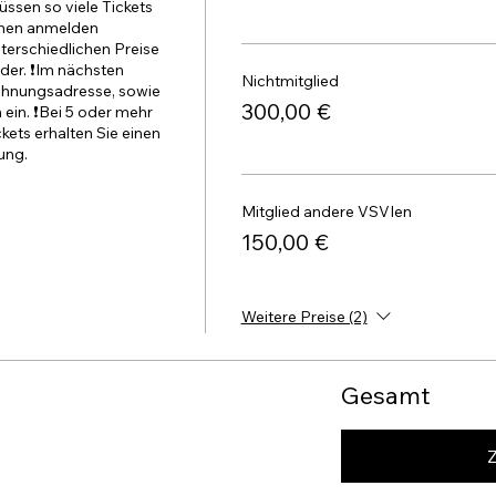
ssen so viele Tickets 
nen anmelden 
terschiedlichen Preise 
der. ❗️Im nächsten 
Nichtmitglied
chnungsadresse, sowie 
300,00 €
n. ❗️Bei 5 oder mehr 
ets erhalten Sie einen 
ung.
Mitglied andere VSVIen
150,00 €
Weitere Preise (2)
Gesamt