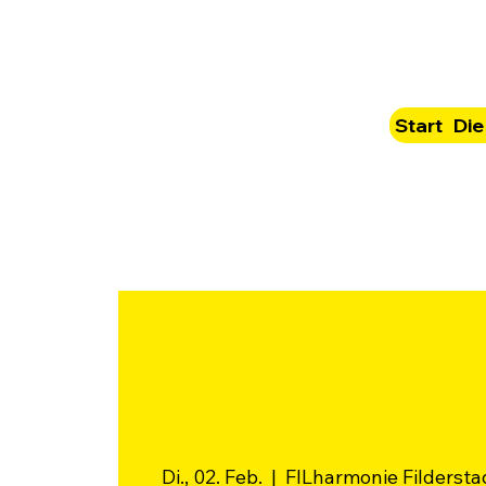
Start
Die
Di., 02. Feb.
  |  
FILharmonie Fildersta