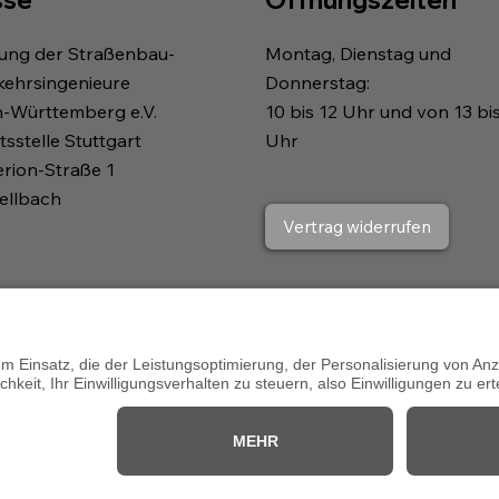
gung der Straßenbau-
Montag, Dienstag und
kehrsingenieure
Donnerstag:
n-Württemberg e.V.
10 bis 12 Uhr und von 13 bi
sstelle Stuttgart
Uhr
erion-Straße 1
ellbach
Vertrag widerrufen
 durch: