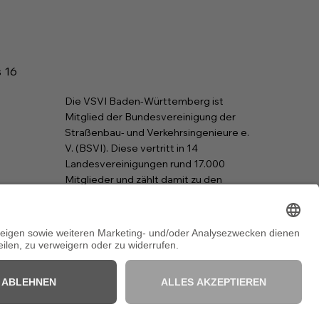
s 16
Die VSVI Baden-Württemberg ist
Mitglied der Bundesvereinigung der
Straßenbau- und Verkehrsingenieure e.
V. (BSVI). Diese vertritt in 14
Landesvereinigungen rund 17.000
Mitglieder und zählt damit zu den
größten Ingenieurverbänden in der
Bundesrepublik Deutschland.