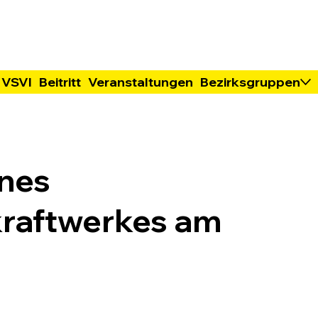
 VSVI
Beitritt
Veranstaltungen
Bezirksgruppen
ines
raftwerkes am