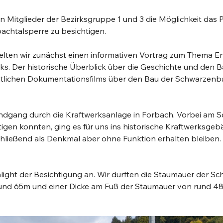
 Mitglieder der Bezirksgruppe 1 und 3 die Möglichkeit da
achtalsperre zu besichtigen. 
lten wir zunächst einen informativen Vortrag zum Thema E
. Der historische Überblick über die Geschichte und den Bau
htlichen Dokumentationsfilms über den Bau der Schwarzenba
gang durch die Kraftwerksanlage in Forbach. Vorbei am Schu
igen konnten, ging es für uns ins historische Kraftwerksgebäu
chließend als Denkmal aber ohne Funktion erhalten bleiben. 
hlight der Besichtigung an. Wir durften die Staumauer der Sc
nd 65m und einer Dicke am Fuß der Staumauer von rund 48m