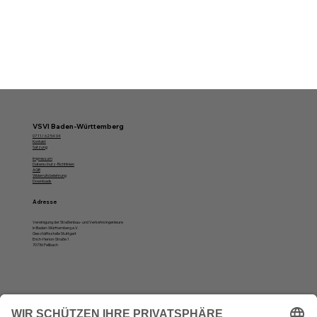
VSVI Baden-Württemberg
07 11/ 62 54 04
Kontakt
Satzung
Impressum
Datenschutz-Richtlinien
AGB
Widerrufsbelehrung
Downloads
Adresse
Vereinigung der Straßenbau- und Verkehrsingenieure
in Baden-Württemberg e.V.
Geschäftsstelle Stuttgart
Erich-Herion-Straße 1
70736 Fellbach