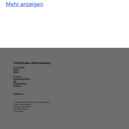
Mehr anzeigen
VSVI Baden-Württemberg
07 11/ 62 54 04
Kontakt
Satzung
Impressum
Datenschutz-Richtlinien
AGB
Widerrufsbelehrung
Downloads
Adresse
Vereinigung der Straßenbau- und Verkehrsingenieure
in Baden-Württemberg e.V.
Geschäftsstelle Stuttgart
Erich-Herion-Straße 1
70736 Fellbach