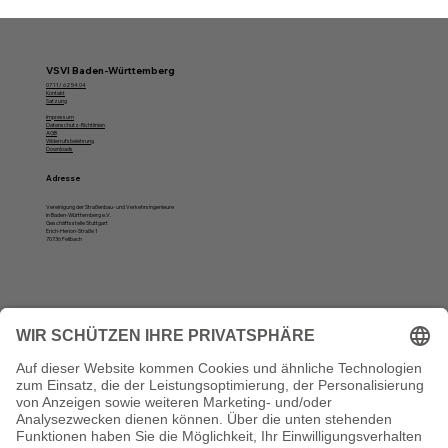
VSVI Baden-Württemberg
07 11/ 62 54 04
Kontakt
Satzung
Impressum
Datenschutz-Richtlinien
AGB
Widerrufsbelehrung
Downloads
Adresse
Vereinigung der Straßenbau- und Verkehrsingenieure
in Baden-Württemberg e.V.
Geschäftsstelle Stuttgart
Erich-Herion-Straße 1
70736 Fellbach
Öffnungszeiten
Montag, Dienstag und Donnerstag:
10 bis 12 Uhr und von 13 bis 16 Uhr
Vertrag widerrufen