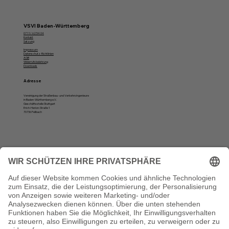
VSVI Baden-Württemberg
07 11/ 62 54 04
Kontakt
Satzung
Impressum
Datenschutz-Richtlinien
AGB
Widerrufsbelehrung
Downloads
Adresse
Vereinigung der Straßenbau- und Verkehrsingenieure
in Baden-Württemberg e.V.
Geschäftsstelle Stuttgart
Erich-Herion-Straße 1
70736 Fellbach
Öffnungszeiten
Montag, Dienstag und Donnerstag:
10 bis 12 Uhr und von 13 bis 16 Uhr
Vertrag widerrufen