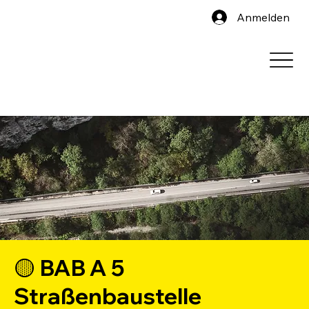
Anmelden
🟡 BAB A 5
Straßenbaustelle