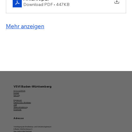
Download PDF • 447KB
Mehr anzeigen
VSVI Baden-Württemberg
07 11/ 62 54 04
Kontakt
Satzung
Impressum
Datenschutz-Richtlinien
AGB
Widerrufsbelehrung
Downloads
Adresse
Vereinigung der Straßenbau- und Verkehrsingenieure
in Baden-Württemberg e.V.
Geschäftsstelle Stuttgart