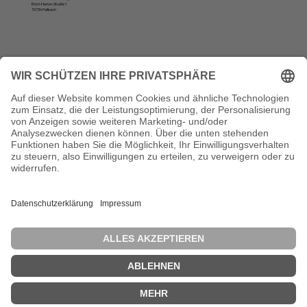
Erich-Herion-Straße 1
70736 Fellbach
Öffnungszeiten
Montag, Dienstag und Donnerstag:
10 bis 12 Uhr und von 13 bis 16 Uhr
Vertrag widerrufen
Die VSVI Baden-Württemberg ist Mitglied der Bundesvereinigung der Straßenbau- und Verkehrsingenieure e. V. (BSVI). Diese vertritt in 14
Landesvereinigungen rund 17.000 Mitglieder und zählt damit zu den größten Ingenieurverbänden in der Bundesrepublik Deutschland.
Diese Website wurde erstellt durch: