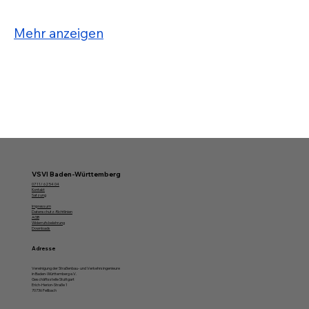
Mehr anzeigen
VSVI Baden-Württemberg
07 11/ 62 54 04
Kontakt
Satzung
Impressum
Datenschutz-Richtlinien
AGB
Widerrufsbelehrung
Downloads
Adresse
Vereinigung der Straßenbau- und Verkehrsingenieure
in Baden-Württemberg e.V.
Geschäftsstelle Stuttgart
Erich-Herion-Straße 1
70736 Fellbach