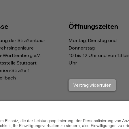
sse
Öffnungszeiten
gung der Straßenbau-
Montag, Dienstag und
kehrsingenieure
Donnerstag:
n-Württemberg e.V.
10 bis 12 Uhr und von 13 bi
sstelle Stuttgart
Uhr
erion-Straße 1
ellbach
Vertrag widerrufen