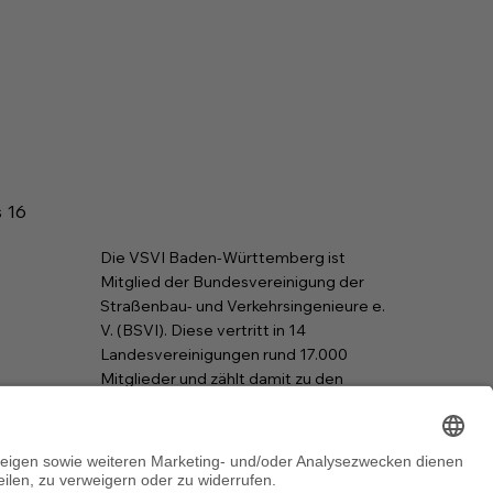
s 16
Die VSVI Baden-Württemberg ist
Mitglied der Bundesvereinigung der
Straßenbau- und Verkehrsingenieure e.
V. (BSVI). Diese vertritt in 14
Landesvereinigungen rund 17.000
Mitglieder und zählt damit zu den
größten Ingenieurverbänden in der
Bundesrepublik Deutschland.