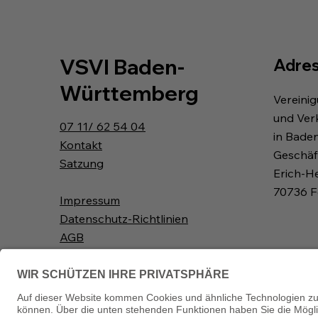
VSVI Baden-
Adre
Württemberg
Vereini
und Ver
07 11/ 62 54 04
in Bade
Kontakt
Geschäft
Satzung
Erich-H
70736 F
Impressum
Datenschutz-Richtlinien
AGB
Widerrufsbelehrung
Downloads