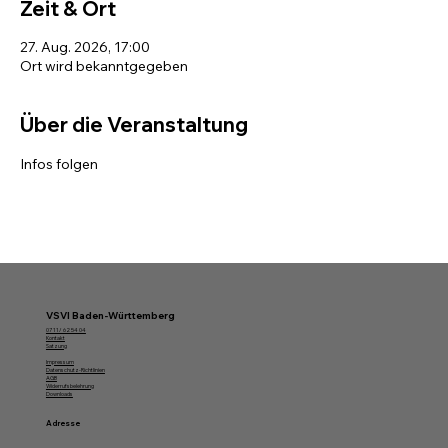
Zeit & Ort
27. Aug. 2026, 17:00
Ort wird bekanntgegeben
Über die Veranstaltung
Infos folgen
VSVI Baden-Württemberg
07 11/ 62 54 04
Kontakt
Satzung
Impressum
Datenschutz-Richtlinien
AGB
Widerrufsbelehrung
Downloads
Adresse