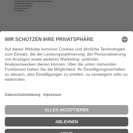
Vereinigung der Straßenbau- und Verkehrsingenieure
in Baden-Württemberg e.V.
Geschäftsstelle Stuttgart
Erich-Herion-Straße 1
70736 Fellbach
Öffnungszeiten
Montag, Dienstag und Donnerstag:
10 bis 12 Uhr und von 13 bis 16 Uhr
Vertrag widerrufen
Die VSVI Baden-Württemberg ist Mitglied der Bundesvereinigung der Straßenbau- und Verkehrsingenieure e. V. (BSVI). Diese vertritt in 14
Landesvereinigungen rund 17.000 Mitglieder und zählt damit zu den größten Ingenieurverbänden in der Bundesrepublik Deutschland.