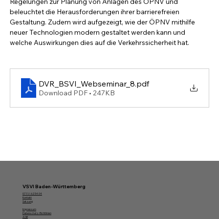
Regelungen zur Planung von Anlagen des ÖPNV und 
beleuchtet die Herausforderungen ihrer barrierefreien 
Gestaltung. Zudem wird aufgezeigt, wie der ÖPNV mithilfe 
neuer Technologien modern gestaltet werden kann und 
welche Auswirkungen dies auf die Verkehrssicherheit hat.
DVR_BSVI_Webseminar_8
.pdf
Download PDF • 247KB
VSVI Baden-Württemberg
07 11/ 62 54 04
Kontakt
Satzung
Impressum
Datenschutz-Richtlinien
AGB