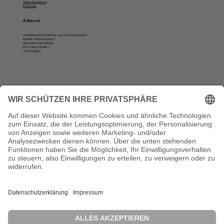
Widerrufsbelehrung
Downloads
Adresse
Vereinigung der Straßenbau- und Verkehrsingenieure
in Baden-Württemberg e.V.
Geschäftsstelle Stuttgart
Erich-Herion-Straße 1
70736 Fellbach
Öffnungszeiten
Montag, Dienstag und Donnerstag:
10 bis 12 Uhr und von 13 bis 16 Uhr
Vertrag widerrufen
Die VSVI Baden-Württemberg ist Mitglied der Bundesvereinigung der Straßenbau- und Verkehrsingenieure e. V. (BSVI). Diese vertritt in 14
Landesvereinigungen rund 17.000 Mitglieder und zählt damit zu den größten Ingenieurverbänden in der Bundesrepublik Deutschland.