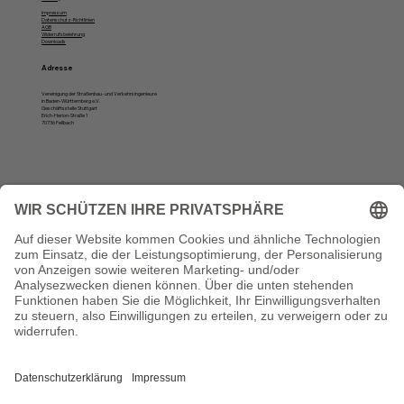
Impressum
Datenschutz-Richtlinien
AGB
Widerrufsbelehrung
Downloads
Adresse
Vereinigung der Straßenbau- und Verkehrsingenieure
in Baden-Württemberg e.V.
Geschäftsstelle Stuttgart
Erich-Herion-Straße 1
70736 Fellbach
Öffnungszeiten
Montag, Dienstag und Donnerstag:
10 bis 12 Uhr und von 13 bis 16 Uhr
Vertrag widerrufen