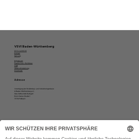
VSVI Baden-Württemberg
07 11/ 62 54 04
Kontakt
Satzung
Impressum
Datenschutz-Richtlinien
AGB
Widerrufsbelehrung
Downloads
Adresse
Vereinigung der Straßenbau- und Verkehrsingenieure
in Baden-Württemberg e.V.
Geschäftsstelle Stuttgart
Erich-Herion-Straße 1
70736 Fellbach
Öffnungszeiten