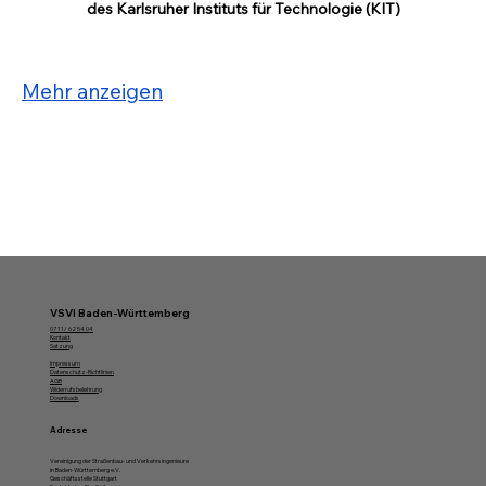
des Karlsruher Instituts für Technologie (KIT)
Mehr anzeigen
VSVI Baden-Württemberg
07 11/ 62 54 04
Kontakt
Satzung
Impressum
Datenschutz-Richtlinien
AGB
Widerrufsbelehrung
Downloads
Adresse
Vereinigung der Straßenbau- und Verkehrsingenieure
in Baden-Württemberg e.V.
Geschäftsstelle Stuttgart