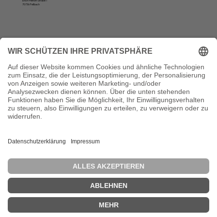
Erich-Herion-Straße 1
70736 Fellbach
Öffnungszeiten
Montag, Dienstag und Donnerstag:
10 bis 12 Uhr und von 13 bis 16 Uhr
Vertrag widerrufen
Die VSVI Baden-Württemberg ist Mitglied der Bundesvereinigung der Straßenbau- und Verkehrsingenieure e. V. (BSVI). Diese vertritt in 14
Landesvereinigungen rund 17.000 Mitglieder und zählt damit zu den größten Ingenieurverbänden in der Bundesrepublik Deutschland.
Diese Website wurde erstellt durch: