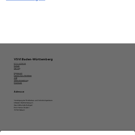
VSVI Baden-Württemberg
07 11/ 62 54 04
Kontakt
Satzung
Impressum
Datenschutz-Richtlinien
AGB
Widerrufsbelehrung
Downloads
Adresse
Vereinigung der Straßenbau- und Verkehrsingenieure
in Baden-Württemberg e.V.
Geschäftsstelle Stuttgart
Erich-Herion-Straße 1
70736 Fellbach