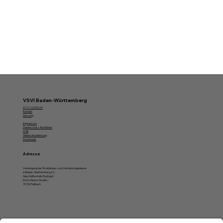
VSVI Baden-Württemberg
07 11/ 62 54 04
Kontakt
Satzung
Impressum
Datenschutz-Richtlinien
AGB
Widerrufsbelehrung
Downloads
Adresse
Vereinigung der Straßenbau- und Verkehrsingenieure
in Baden-Württemberg e.V.
Geschäftsstelle Stuttgart
Erich-Herion-Straße 1
70736 Fellbach