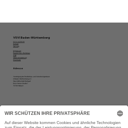
VSVI Baden-Württemberg
07 11/ 62 54 04
Kontakt
Satzung
Impressum
Datenschutz-Richtlinien
AGB
Widerrufsbelehrung
Downloads
Adresse
Vereinigung der Straßenbau- und Verkehrsingenieure
in Baden-Württemberg e.V.
Geschäftsstelle Stuttgart
Erich-Herion-Straße 1
70736 Fellbach
Öffnungszeiten
Montag, Dienstag und Donnerstag:
10 bis 12 Uhr und von 13 bis 16 Uhr