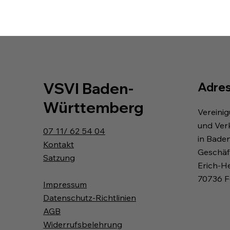
VSVI Baden-
Adre
Württemberg
Vereini
und Ver
07 11/ 62 54 04
in Bade
Kontakt
Geschäft
Satzung
Erich-H
70736 F
Impressum
Datenschutz-Richtlinien
AGB
Widerrufsbelehrung