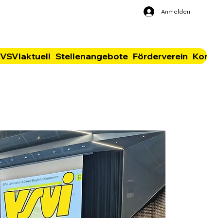
Anmelden
VSVIaktuell
Stellenangebote
Förderverein
Konta