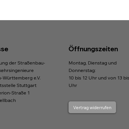
sse
Öffnungszeiten
gung der Straßenbau-
Montag, Dienstag und
kehrsingenieure
Donnerstag:
n-Württemberg e.V.
10 bis 12 Uhr und von 13 bi
sstelle Stuttgart
Uhr
erion-Straße 1
ellbach
Vertrag widerrufen