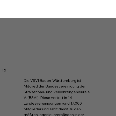
s 16
Die VSVI Baden-Württemberg ist
Mitglied der Bundesvereinigung der
Straßenbau- und Verkehrsingenieure e.
V. (BSVI). Diese vertritt in 14
Landesvereinigungen rund 17.000
Mitglieder und zählt damit zu den
größten Ingenieurverbänden in der