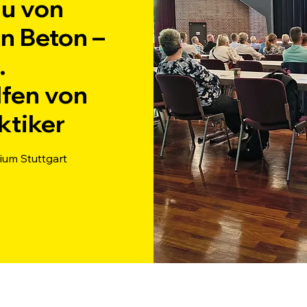
au von
n Beton –
.
lfen von
ktiker
ium Stuttgart