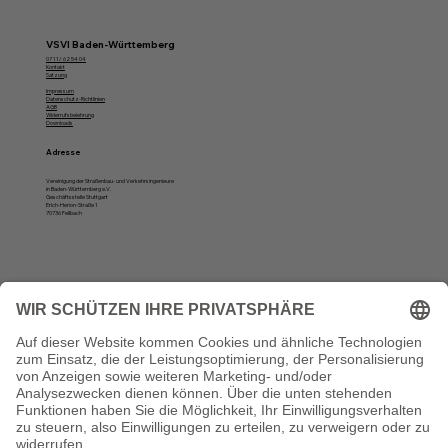
VSVI Baden-Württemberg
07 11/ 62 54 04
Kontakt
Satzung
Impressum
Datenschutz-Richtlinien
AGB
Widerrufsbelehrung
Downloads
Adresse
Vereinigung der Straßenbau- und Verkehrsingenieure
in Baden-Württemberg e.V.
Geschäftsstelle Stuttgart
Erich-Herion-Straße 1
70736 Fellbach
Öffnungszeiten
Montag, Dienstag und Donnerstag:
10 bis 12 Uhr und von 13 bis 16 Uhr
Vertrag widerrufen