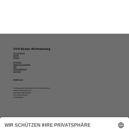
VSVI Baden-Württemberg
07 11/ 62 54 04
Kontakt
Satzung
Impressum
Datenschutz-Richtlinien
AGB
Widerrufsbelehrung
Downloads
Adresse
Vereinigung der Straßenbau- und Verkehrsingenieure
in Baden-Württemberg e.V.
Geschäftsstelle Stuttgart
Erich-Herion-Straße 1
70736 Fellbach
Öffnungszeiten