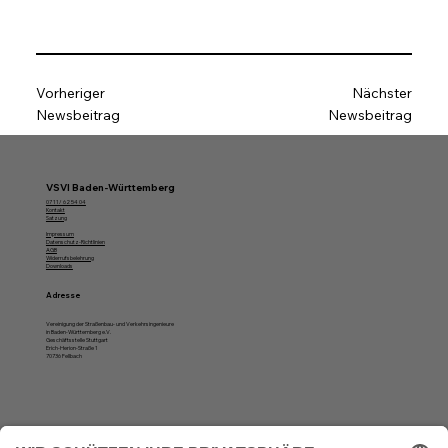
Vorheriger
Nächster
Newsbeitrag
Newsbeitrag
VSVI Baden-Württemberg
07 11/ 62 54 04
Kontakt
Satzung
Impressum
Datenschutz-Richtlinien
AGB
Widerrufsbelehrung
Downloads
Adresse
Vereinigung der Straßenbau- und Verkehrsingenieure
in Baden-Württemberg e.V.
Geschäftsstelle Stuttgart
Erich-Herion-Straße 1
70736 Fellbach