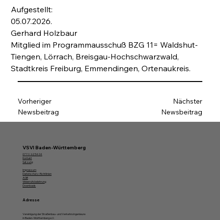
Aufgestellt:
05.07.2026.
Gerhard Holzbaur
Mitglied im Programmausschuß BZG 11= Waldshut-
Tiengen, Lörrach, Breisgau-Hochschwarzwald, 
Stadtkreis Freiburg, Emmendingen, Ortenaukreis.
Vorheriger
Nächster
Newsbeitrag
Newsbeitrag
VSVI Baden-Württemberg
07 11/ 62 54 04
Kontakt
Satzung
Impressum
Datenschutz-Richtlinien
AGB
Widerrufsbelehrung
Downloads
Adresse
Vereinigung der Straßenbau- und Verkehrsingenieure
in Baden-Württemberg e.V.