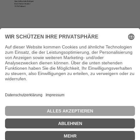
Geschäftsstelle Stuttgart
Erich-Herion-Straße 1
70736 Fellbach
Öffnungszeiten
Montag, Dienstag und Donnerstag:
10 bis 12 Uhr und von 13 bis 16 Uhr
Vertrag widerrufen
Die VSVI Baden-Württemberg ist Mitglied der Bundesvereinigung der Straßenbau- und Verkehrsingenieure e. V. (BSVI). Diese vertritt in 14
Landesvereinigungen rund 17.000 Mitglieder und zählt damit zu den größten Ingenieurverbänden in der Bundesrepublik Deutschland.