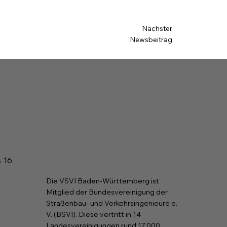
Nächster
Newsbeitrag
s 16
Die VSVI Baden-Württemberg ist
Mitglied der Bundesvereinigung der
Straßenbau- und Verkehrsingenieure e.
V. (BSVI). Diese vertritt in 14
Landesvereinigungen rund 17.000