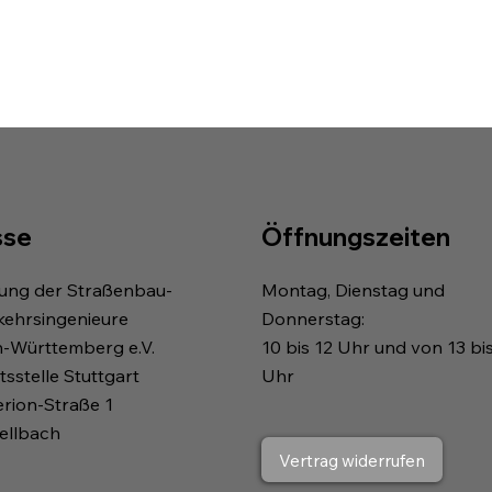
sse
Öffnungszeiten
gung der Straßenbau-
Montag, Dienstag und
kehrsingenieure
Donnerstag:
n-Württemberg e.V.
10 bis 12 Uhr und von 13 bi
sstelle Stuttgart
Uhr
erion-Straße 1
ellbach
Vertrag widerrufen