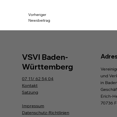
Vorheriger
Newsbeitrag
VSVI Baden-
Adre
Württemberg
Vereini
und Ver
07 11/ 62 54 04
in Bade
Kontakt
Geschäft
Satzung
Erich-H
70736 F
Impressum
Datenschutz-Richtlinien